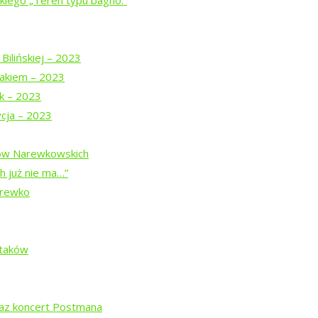
iego „Teren typu bagno.”
w trasie
Bilińskiej – 2023
akiem – 2023
uk – 2023
spektaklu
ycja – 2023
u
dów Narewkowskich
z Teatrem Chodzonym
h już nie ma…”
arewko
j z pamięcią
Ptaków
raz koncert Postmana
”