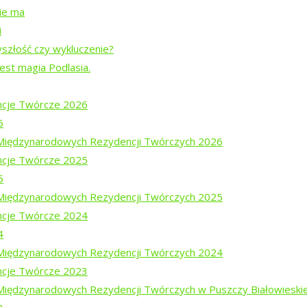
nie ma
i
yszłość czy wykluczenie?
dź
jest magia Podlasia.
cje Twórcze 2026
6
i Międzynarodowych Rezydencji Twórczych 2026
cje Twórcze 2025
5
i Międzynarodowych Rezydencji Twórczych 2025
cje Twórcze 2024
4
i Międzynarodowych Rezydencji Twórczych 2024
cje Twórcze 2023
 Międzynarodowych Rezydencji Twórczych w Puszczy Białowieski
ajewem