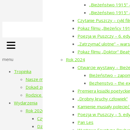
Next image
„Bieżeństwo 1915” 
„Bieżeństwo 1915” –
Czytanie Puszczy – cykl f
©2016-2026 Stowarzyszenie na Rzecz Dial
Pokaz filmu „Bieżeńcy 19
Polityka prywatności
Poezja w Puszczy – 6. ed
Back
„Zatrzymać ulotne” – wars
to
Pokaz filmu „Doktor” Beat
Top
menu
Rok 2024
Otwarcie wystawy – Bież
Tropinka
Bieżeństwo – zapo
Nasze miejsce
Bezhenstvo – the ex
Dokąd zmierzamy?
Premiera książki poetyckiej 
Rodzice tropinki
„Drobny kruchy człowiek”
Wydarzenia
Kamienie musiały polecieć
Rok 2026
Poezja w Puszczy – 5. ed
Czytanie Puszczy – filmy o ludziach i Puszczy 
Pan Les
Dziesiąte urodziny Tropinki