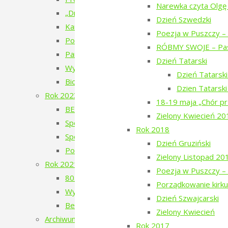
Narewka czyta Olgę
„Drobny kruchy człowiek”
Dzień Szwedzki
Kamienie musiały polecieć – spotkanie z Anet
Poezja w Puszczy – 
Poezja w Puszczy – 5. edycja – 2024
RÓBMY SWOJE – Pas
Pan Les
Dzień Tatarski
Wystawa Faustyna Drużyckiego „Teren typu b
Dzień Tatarsk
Biodróż
Dzien Tatarsk
Rok 2023
18-19 maja „Chór pr
BERJOZKELE – koncert Oli Bilińskiej – 2023
Zielony Kwiecień 20
Spotkanie z Adamem Wajrakiem – 2023
Rok 2018
Spotkanie z Julią Fiedorczuk – 2023
Dzień Gruziński
Poezja w Puszczy – 4. edycja – 2023
Zielony Listopad 20
Rok 2021
Poezja w Puszczy – 
80. Rocznica Zagłady Żydów Narewkowskich
Porządkowanie kirku
Wystawa „Sąsiedzi, których już nie ma…”
Dzień Szwajcarski
Berjozkele – Dobranoc Narewko
Zielony Kwiecień
Archiwum 2016-2020
Rok 2017