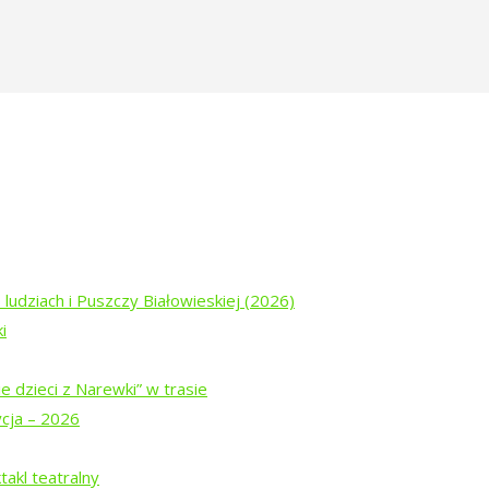
enstwo-zapomniane-uchodzstwo-wysta
 ludziach i Puszczy Białowieskiej (2026)
i
e dzieci z Narewki” w trasie
ycja – 2026
akl teatralny