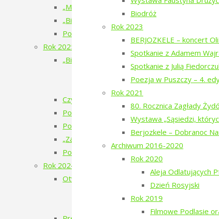
Wystawa Faustyna Drużyck
„Mały doktor” w Narewce
Biodróż
„Bieżeństwo 1915. Historie dzieci z Narewki” 
Rok 2023
Poezja w Puszczy – 7. edycja – 2026
BERJOZKELE – koncert Oli 
Rok 2025
Spotkanie z Adamem Wajr
„Bieżeństwo 1915” – spektakl teatralny
Spotkanie z Julią Fiedorcz
„Bieżeństwo 1915” – przygotowania do 
Poezja w Puszczy – 4. ed
„Bieżeństwo 1915” – premiera spektakl
Rok 2021
Czytanie Puszczy – cykl filmów
80. Rocznica Zagłady Ży
Pokaz filmu „Bieżeńcy 1915-1922” i spacer 
Wystawa „Sąsiedzi, któryc
Poezja w Puszczy – 6. edycja – 2025
Berjozkele – Dobranoc N
„Zatrzymać ulotne” – warsztaty pracy twórcze
Archiwum 2016-2020
Pokaz filmu „Doktor” Beaty Hyży-Czołpińskiej
Rok 2020
Rok 2024
Aleja Odlatujących 
Otwarcie wystawy – Bieżeństwo 1915
Dzień Rosyjski
Bieżeństwo – zapomniane uchodźstwo
Rok 2019
Bezhenstvo – the exile / Бежанства
Filmowe Podlasie o
Premiera książki poetyckiej Julii Fiedorczuk „Glif