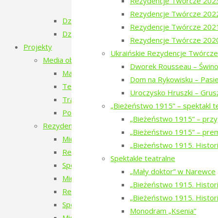
Rezydencje Twórcze 202
Dzien Tatarski – spotkanie z Krzysztof
Rezydencje Twórcze 202
Dzień Szwedzki
Rezydencje Twórcze 202
Dzień Rosyjski
Rezydencje Twórcze 202
Projekty
Ukraińskie Rezydencje Twórcze
Media obywatelskie
Dworek Rousseau – Świno
Mapy miejsc, których już nie ma
Dom na Rykowisku – Pasie
Teatr Chodzony z Narewki
Uroczysko Hruszki – Grus
Transport publiczny – przyszłość czy wyklucze
„Bieżeństwo 1915” – spektakl t
Podlaskie ławeczki. To tu jest magia Podlasia.
„Bieżeństwo 1915” – przy
Rezydencje twórcze
„Bieżeństwo 1915” – prem
Międzynarodowe Rezydencje Twórcze 2026
„Bieżeństwo 1915. Histori
Rezydencje Twórcze 2026
Spektakle teatralne
Spotkanie z uczestnikami Międzynarodowych 
„Mały doktor” w Narewce
Międzynarodowe Rezydencje Twórcze 2025
„Bieżeństwo 1915. Historie
Rezydencje Twórcze 2025
„Bieżeństwo 1915. Histori
Spotkanie z uczestnikami Międzynarodowych 
Monodram „Ksenia”
Międzynarodowe Rezydencje Twórcze 2024