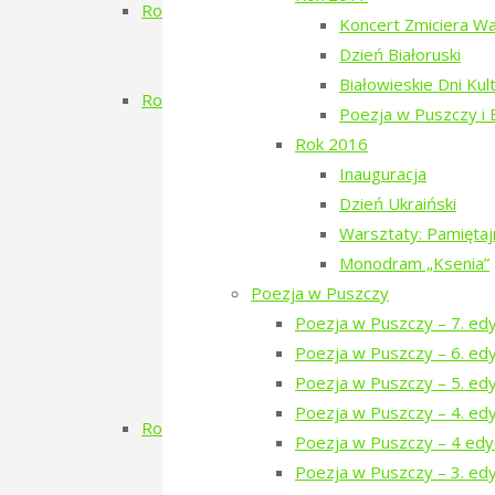
Rok 2020
Koncert Zmiciera W
Aleja Odlatujących Ptaków
Dzień Białoruski
Dzień Rosyjski
Białowieskie Dni Kul
Rok 2019
Poezja w Puszczy i
Filmowe Podlasie oraz koncert Postman
Rok 2016
Narewka czyta Olgę Tokarczuk
Inauguracja
Dzień Szwedzki
Dzień Ukraiński
Poezja w Puszczy – 3. edycja
Warsztaty: Pamięta
RÓBMY SWOJE – Pasieki
Monodram „Ksenia”
Dzień Tatarski
Poezja w Puszczy
Dzień Tatarski – spotkanie z Igo
Poezja w Puszczy – 7. ed
Dzien Tatarski – spotkanie z Krz
Poezja w Puszczy – 6. ed
18-19 maja „Chór przyjechał”
Poezja w Puszczy – 5. ed
Zielony Kwiecień 2019
Poezja w Puszczy – 4. ed
Rok 2018
Poezja w Puszczy – 4 edy
Dzień Gruziński
Poezja w Puszczy – 3. edy
Zielony Listopad 2018