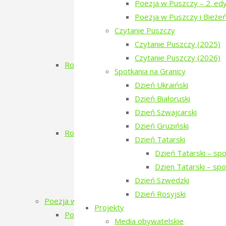
Poezja w Puszczy – 2. edy
Poezja w Puszczy – 2. edycja
Poezja w Puszczy i Bieże
Porządkowanie kirkutu
Czytanie Puszczy
Dzień Szwajcarski
Czytanie Puszczy (2025)
Zielony Kwiecień
Czytanie Puszczy (2026)
Rok 2017
Spotkania na Granicy
Koncert Zmiciera Wajciuszkiewicza TO
Dzień Ukraiński
Dzień Białoruski
Dzień Białoruski
Białowieskie Dni Kultury Pokoju 2017 11
Dzień Szwajcarski
Poezja w Puszczy i Bieżeństwo
Dzień Gruziński
Rok 2016
Dzień Tatarski
Inauguracja
Dzień Tatarski – sp
Dzień Ukraiński
Dzien Tatarski – sp
Warsztaty: Pamiętajmy o ogrodach
Dzień Szwedzki
Monodram „Ksenia”
Dzień Rosyjski
Poezja w Puszczy
Projekty
Poezja w Puszczy – 7. edycja – 2026
Media obywatelskie