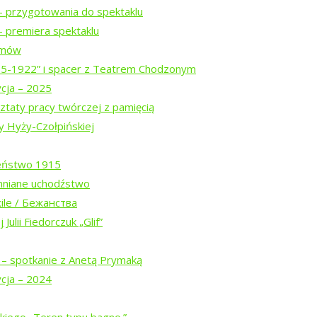
– przygotowania do spektaklu
 premiera spektaklu
ilmów
ogu „Tropinka”
15-1922” i spacer z Teatrem Chodzonym
ycja – 2025
ztaty pracy twórczej z pamięcią
y Hyży-Czołpińskiej
eństwo 1915
mniane uchodźstwo
ile / Бежанства
Julii Fiedorczuk „Glif”
 – spotkanie z Anetą Prymaką
ycja – 2024
Białowieskiej (2026)