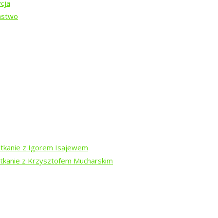
cja
ństwo
DARA
-13 sierpnia
otkanie z Igorem Isajewem
otkanie z Krzysztofem Mucharskim