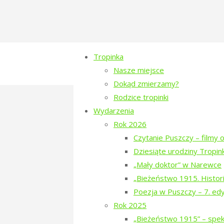
Tropinka
Nasze miejsce
Dokąd zmierzamy?
Rodzice tropinki
tropinka-2024-biez
Wydarzenia
Rok 2026
sarzhenko-7
Czytanie Puszczy – filmy o
Dziesiąte urodziny Tropink
Full
1280 × 801
pixels
„Mały doktor” w Narewce
size
„Bieżeństwo 1915. Histori
Poezja w Puszczy – 7. ed
fot. Olena Sarzhenko
Rok 2025
Previous image
„Bieżeństwo 1915” – spekt