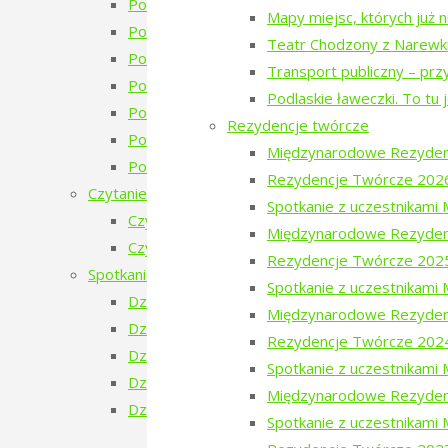
Poezja w Puszczy – 6. edycja – 2025
Mapy miejsc, których już 
Poezja w Puszczy – 5. edycja – 2024
Teatr Chodzony z Narewk
Poezja w Puszczy – 4. edycja – 2023
Transport publiczny – prz
Poezja w Puszczy – 4 edycja 2023 – zapowie
Podlaskie ławeczki. To tu 
Poezja w Puszczy – 3. edycja
Rezydencje twórcze
Poezja w Puszczy – 2. edycja
Międzynarodowe Rezyden
Poezja w Puszczy i Bieżeństwo
Rezydencje Twórcze 202
Czytanie Puszczy
Spotkanie z uczestnikam
Czytanie Puszczy (2025)
Międzynarodowe Rezyden
Czytanie Puszczy (2026)
Rezydencje Twórcze 202
Spotkania na Granicy
Spotkanie z uczestnikam
Dzień Ukraiński
Międzynarodowe Rezyden
Dzień Białoruski
Rezydencje Twórcze 202
Dzień Szwajcarski
Spotkanie z uczestnikam
Dzień Gruziński
Międzynarodowe Rezyden
Dzień Tatarski
Spotkanie z uczestnikami
Dzień Tatarski – spotkanie z Igorem Is