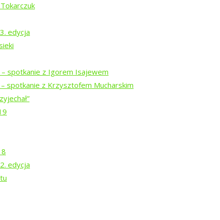
 Tokarczuk
ą Prymaką
3. edycja
ieki
agno.”
i – spotkanie z Igorem Isajewem
i – spotkanie z Krzysztofem Mucharskim
zyjechał”
19
18
2. edycja
tu