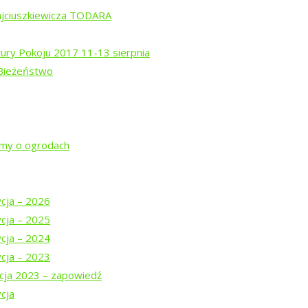
ajciuszkiewicza TODARA
tury Pokoju 2017 11-13 sierpnia
 Bieżeństwo
a
jmy o ogrodach
rem Isajewem
ycja – 2026
ysztofem Mucharskim
ycja – 2025
ycja – 2024
ycja – 2023
cja 2023 – zapowiedź
cja