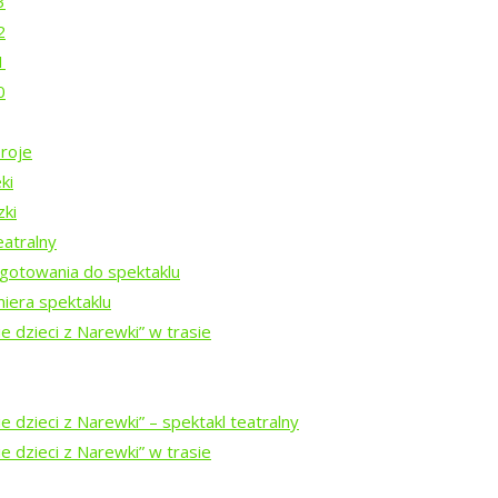
3
em Mucharskim
2
1
0
roje
ki
zki
nie?
eatralny
gotowania do spektaklu
iera spektaklu
e dzieci z Narewki” w trasie
Rezydencji Twórczych 2026
 dzieci z Narewki” ⁠–⁠ spektakl teatralny
e dzieci z Narewki” w trasie
Rezydencji Twórczych 2025