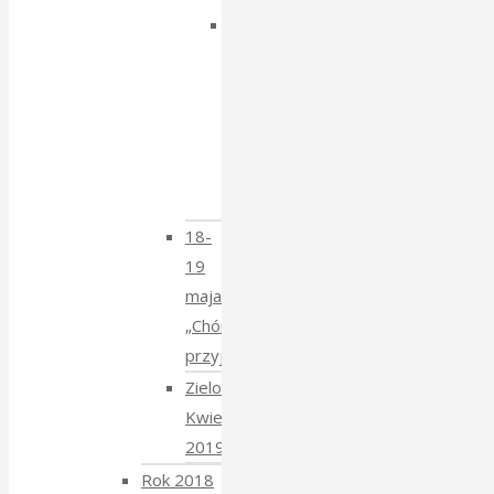
Dzien
Tatarski
–
spotkanie
z
Krzysztofem
Mucharskim
18-
19
maja
„Chór
przyjechał”
Zielony
Kwiecień
2019
Rok 2018