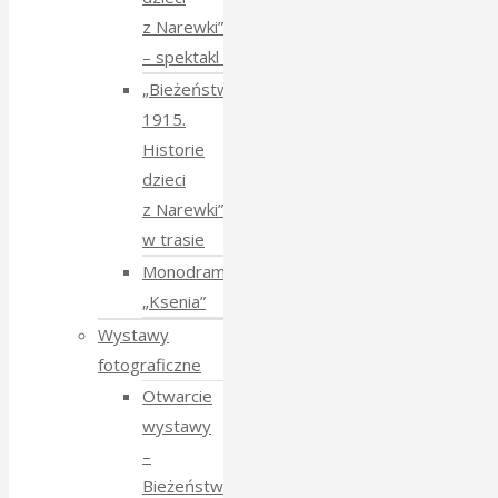
z Narewki”
⁠–⁠ spektakl teatralny
„Bieżeństwo
1915.
Historie
dzieci
z Narewki”
w trasie
Monodram
„Ksenia”
Wystawy
fotograficzne
Otwarcie
wystawy
–
Bieżeństwo