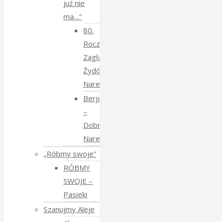
już nie
ma…”
80.
Rocznica
Zagłady
Żydów
Narewkowskich
Berjozkele
–
Dobranoc
Narewko
„Róbmy swoje”
RÓBMY
SWOJE –
Pasieki
Szanujmy Aleje