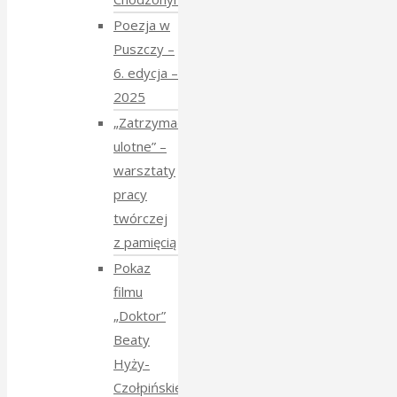
Poezja w
Puszczy –
6. edycja –
2025
„Zatrzymać
ulotne” –
warsztaty
pracy
twórczej
z pamięcią
Pokaz
filmu
„Doktor”
Beaty
Hyży-
Czołpińskiej