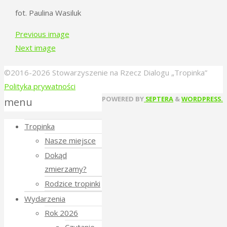
fot. Paulina Wasiluk
Previous image
Next image
©2016-2026 Stowarzyszenie na Rzecz Dialogu „Tropinka”
Polityka prywatności
Back
POWERED BY
SEPTERA
&
WORDPRESS.
menu
to
Tropinka
Top
Nasze miejsce
Dokąd
zmierzamy?
Rodzice tropinki
Wydarzenia
Rok 2026