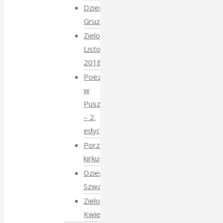
Dzień
Gruziński
Zielony
Listopad
2018
Poezja
w
Puszczy
– 2.
edycja
Porządkowanie
kirkutu
Dzień
Szwajcarski
Zielony
Kwiecień