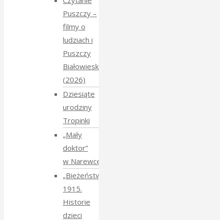
Czytanie
Puszczy –
filmy o
ludziach i
Puszczy
Białowieskiej
(2026)
Dziesiąte
urodziny
Tropinki
„Mały
doktor”
w Narewce
„Bieżeństwo
1915.
Historie
dzieci