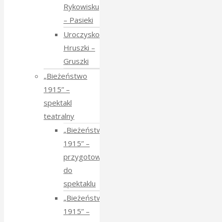
Rykowisku
– Pasieki
Uroczysko
Hruszki –
Gruszki
„Bieżeństwo
1915” –
spektakl
teatralny
„Bieżeństwo
1915” –
przygotowania
do
spektaklu
„Bieżeństwo
1915” –