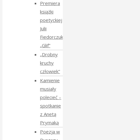
Premiera
książki
poetyckiej
Julii
Fiedorczuk
„Glif”
„Drobny
kruchy
człowiek”
Kamienie
musiały
polecieć –
spotkanie
z Anetą
Prymaką
Poezja w