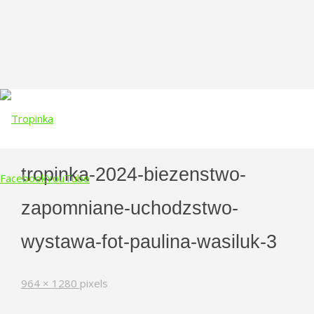
tropinka-2024-biezenstwo-
Facebook
YouTube
zapomniane-uchodzstwo-
Skip
to
wystawa-fot-paulina-wasiluk-3
content
Full
964 × 1280
pixels
size