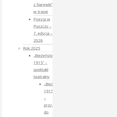
z Narewki”
w trasie
Poezja w
Puszczy –
7. edycja –
2026
Rok 2025
„Bieżeństwo
1915” –
spektakl
teatralny
„Bieżeństwo
1915”
–
przygotowania
do