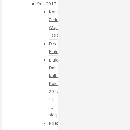
Rok 2017
Koncert
Zmiciera
Wajciuszkiewicza
TODARA
Dzień
Białoruski
Białowieskie
Dni
Kultury
Pokoju
2017
11-
13
sierpnia
Poezja