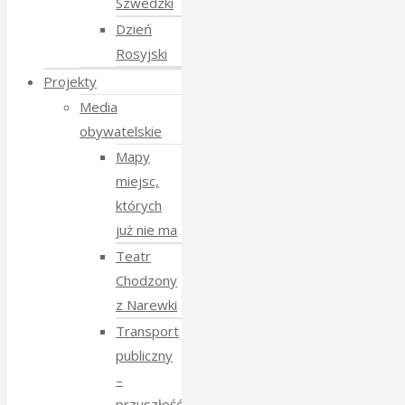
Szwedzki
Dzień
Rosyjski
Projekty
Media
obywatelskie
Mapy
miejsc,
których
już nie ma
Teatr
Chodzony
z Narewki
Transport
publiczny
–
przyszłość