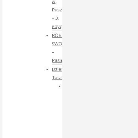
w
Puszczy
– 3.
edycja
RÓBMY
SWOJE
–
Pasieki
Dzień
Tatarski
Dzień
Tatarski
–
spotkanie
z
Igorem
Isajewem