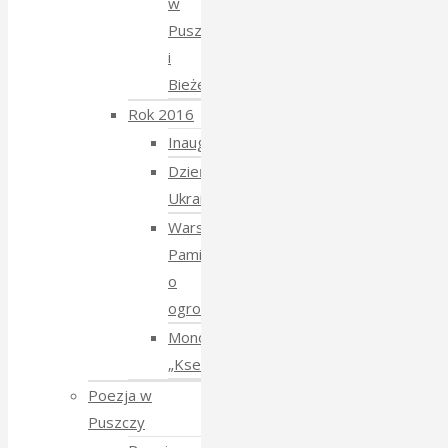
w
Puszczy
i
Bieżeństwo
Rok 2016
Inauguracja
Dzień
Ukraiński
Warsztaty:
Pamiętajmy
o
ogrodach
Monodram
„Ksenia”
Poezja w
Puszczy