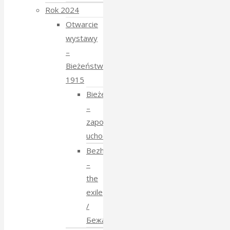
Rok 2024
Otwarcie
wystawy
–
Bieżeństwo
1915
Bieżeństwo
–
zapomniane
uchodźstwo
Bezhenstvo
–
the
exile
/
Бежанства