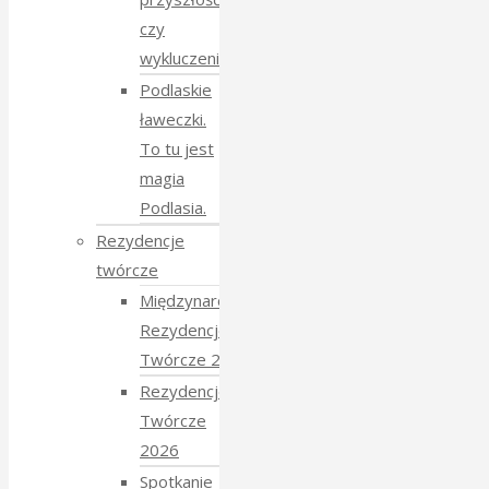
czy
wykluczenie?
Podlaskie
ławeczki.
To tu jest
magia
Podlasia.
Rezydencje
twórcze
Międzynarodowe
Rezydencje
Twórcze 2026
Rezydencje
Twórcze
2026
Spotkanie