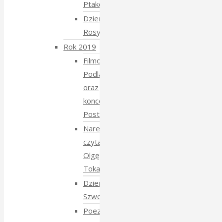
Ptaków
Dzień
Rosyjski
Rok 2019
Filmowe
Podlasie
oraz
koncert
Postmana
Narewka
czyta
Olgę
Tokarczuk
Dzień
Szwedzki
Poezja