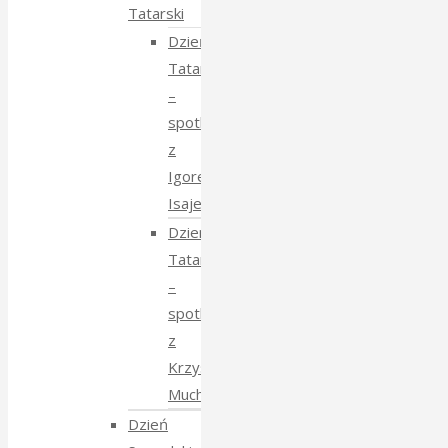
Tatarski
Dzień
Tatarski
–
spotkanie
z
Igorem
Isajewem
Dzien
Tatarski
–
spotkanie
z
Krzysztofem
Mucharskim
Dzień