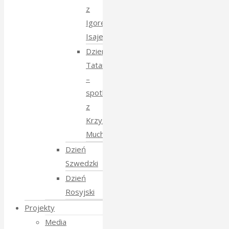
z
Igorem
Isajewem
Dzien
Tatarski
–
spotkanie
z
Krzysztofem
Mucharskim
Dzień
Szwedzki
Dzień
Rosyjski
Projekty
Media