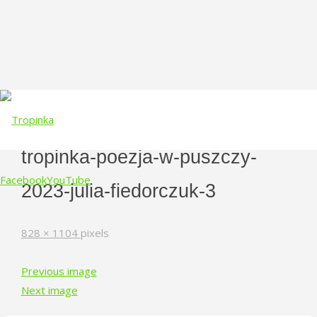
tropinka-poezja-w-puszczy-
Facebook
YouTube
2023-julia-fiedorczuk-3
Skip
Full
828 × 1104
pixels
to
size
content
Previous image
Next image