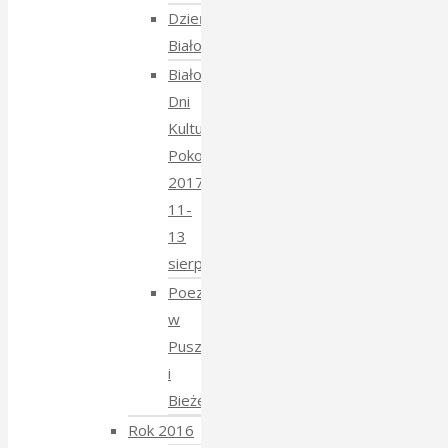
Dzień
Białoruski
Białowieskie
Dni
Kultury
Pokoju
2017
11-
13
sierpnia
Poezja
w
Puszczy
i
Bieżeństwo
Rok 2016