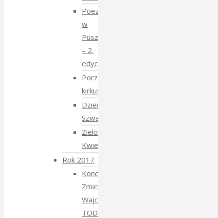
Poezja
w
Puszczy
– 2.
edycja
Porządkowanie
kirkutu
Dzień
Szwajcarski
Zielony
Kwiecień
Rok 2017
Koncert
Zmiciera
Wajciuszkiewicza
TODARA