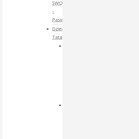
SWOJE
–
Pasieki
Dzień
Tatarski
Dzień
Tatarski
–
spotkanie
z
Igorem
Isajewem
Dzien
Tatarski
–
spotkanie
z