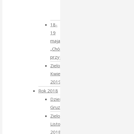
Krzysztofem
Mucharskim
18-
19
maja
„Chór
przyjechał”
Zielony
Kwiecień
2019
Rok 2018
Dzień
Gruziński
Zielony
Listopad
2018