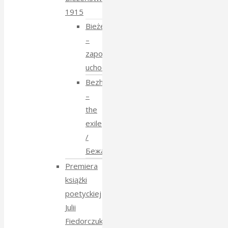
1915
Bieżeństwo
–
zapomniane
uchodźstwo
Bezhenstvo
–
the
exile
/
Бежанства
Premiera
książki
poetyckiej
Julii
Fiedorczuk