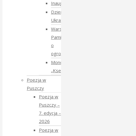
Inauguracja
Dzień
Ukraiński
Warsztaty:
Pamiętajmy
o
ogrodach
Monodram
„Ksenia”
Poezja w
Puszczy
Poezja w
Puszczy –
7. edycja –
2026
Poezja w