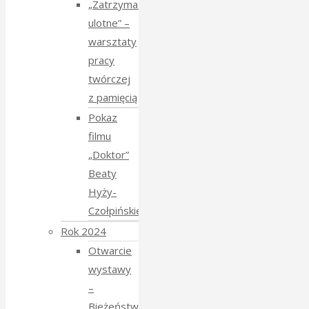
„Zatrzymać
ulotne” –
warsztaty
pracy
twórczej
z pamięcią
Pokaz
filmu
„Doktor”
Beaty
Hyży-
Czołpińskiej
Rok 2024
Otwarcie
wystawy
–
Bieżeństwo