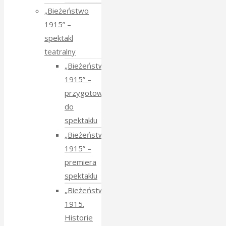
„Bieżeństwo
1915” –
spektakl
teatralny
„Bieżeństwo
1915” –
przygotowania
do
spektaklu
„Bieżeństwo
1915” –
premiera
spektaklu
„Bieżeństwo
1915.
Historie