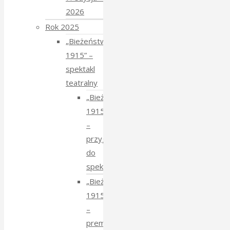
2026
Rok 2025
„Bieżeństwo
1915” –
spektakl
teatralny
„Bieżeństwo
1915”
–
przygotowania
do
spektaklu
„Bieżeństwo
1915”
–
premiera