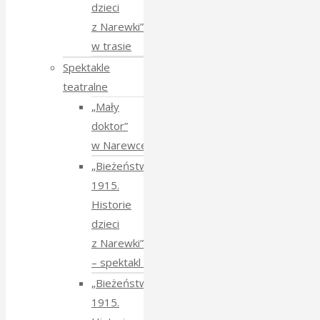
dzieci
z Narewki”
w trasie
Spektakle
teatralne
„Mały
doktor”
w Narewce
„Bieżeństwo
1915.
Historie
dzieci
z Narewki”
⁠–⁠ spektakl teatralny
„Bieżeństwo
1915.