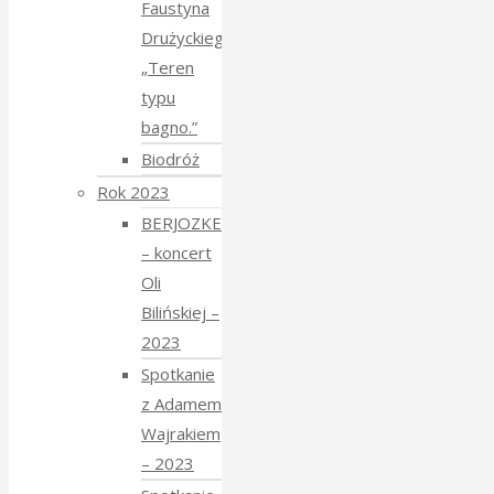
Faustyna
Drużyckiego
„Teren
typu
bagno.”
Biodróż
Rok 2023
BERJOZKELE
– koncert
Oli
Bilińskiej –
2023
Spotkanie
z Adamem
Wajrakiem
– 2023