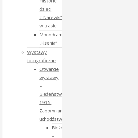
Historie
dzieci
z Narewki”
w trasie
Monodram
„Ksenia”
Wystawy
fotograficzne
Otwarcie
wystawy
–
Bieżeństwo
1915.
Zapomniane
uchodźstwo
Bieżeństwo
–