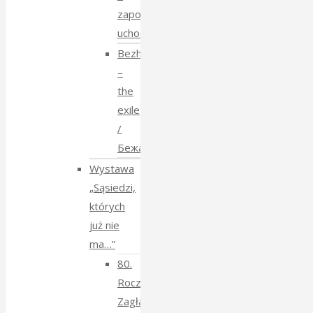
zapomniane
uchodźstwo
Bezhenstvo
–
the
exile
/
Бежанства
Wystawa
„Sąsiedzi,
których
już nie
ma…”
80.
Rocznica
Zagłady