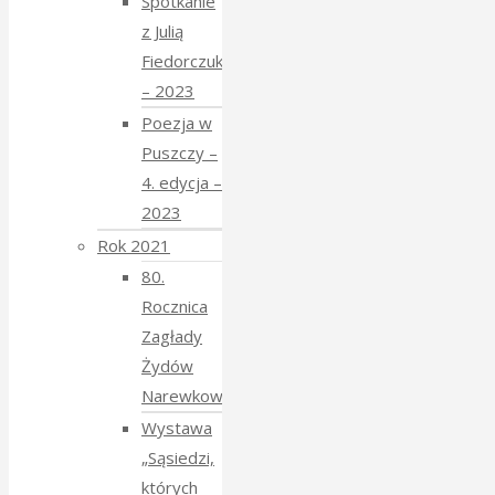
Spotkanie
z Julią
Fiedorczuk
– 2023
Poezja w
Puszczy –
4. edycja –
2023
Rok 2021
80.
Rocznica
Zagłady
Żydów
Narewkowskich
Wystawa
„Sąsiedzi,
których