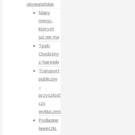
obywatelskie
Mapy
miejsc,
których
już nie ma
Teatr
Chodzony
z Narewki
Transport
publiczny
–
przyszłość
czy
wykluczenie?
Podlaskie
ławeczki.