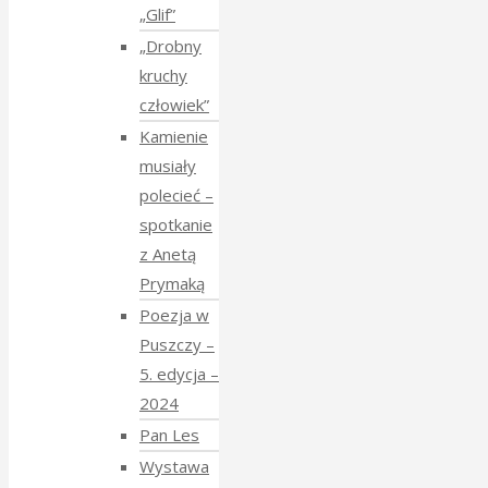
„Glif”
„Drobny
kruchy
człowiek”
Kamienie
musiały
polecieć –
spotkanie
z Anetą
Prymaką
Poezja w
Puszczy –
5. edycja –
2024
Pan Les
Wystawa