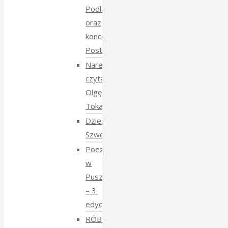
Podlasie
oraz
koncert
Postmana
Narewka
czyta
Olgę
Tokarczuk
Dzień
Szwedzki
Poezja
w
Puszczy
– 3.
edycja
RÓBMY