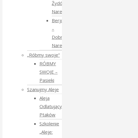
Żydów
Narewkowskich
Berjozkele
–
Dobranoc
Narewko
„Róbmy swoje”
RÓBMY
SWOJE –
Pasieki
Szanujmy Aleje
Aleja
Odlatujących
Ptaków
Szkolenie
„Aleje: