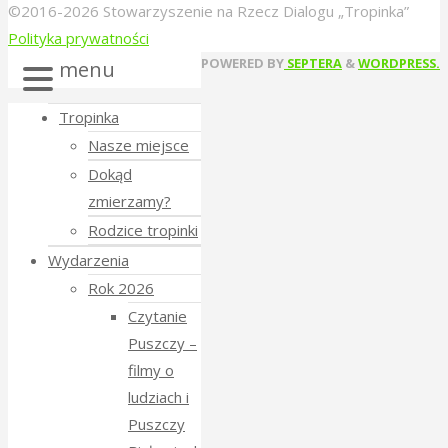
©2016-2026 Stowarzyszenie na Rzecz Dialogu „Tropinka”
Polityka prywatności
Back
POWERED BY
SEPTERA
&
WORDPRESS.
menu
to
Tropinka
Top
Nasze miejsce
Dokąd
zmierzamy?
Rodzice tropinki
Wydarzenia
Rok 2026
Czytanie
Puszczy –
filmy o
ludziach i
Puszczy