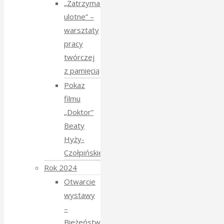
„Zatrzymać
ulotne” –
warsztaty
pracy
twórczej
z pamięcią
Pokaz
filmu
„Doktor”
Beaty
Hyży-
Czołpińskiej
Rok 2024
Otwarcie
wystawy
–
Bieżeństwo