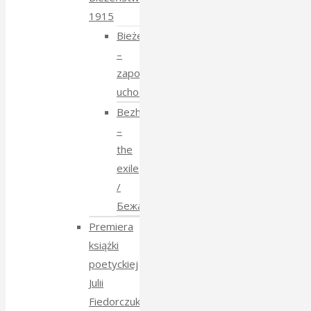
1915
Bieżeństwo
–
zapomniane
uchodźstwo
Bezhenstvo
–
the
exile
/
Бежанства
Premiera
książki
poetyckiej
Julii
Fiedorczuk