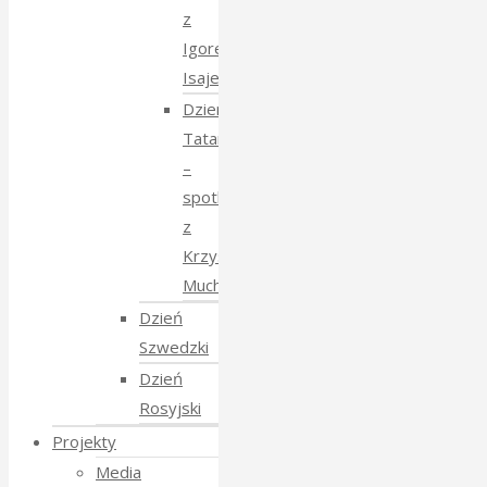
z
Igorem
Isajewem
Dzien
Tatarski
–
spotkanie
z
Krzysztofem
Mucharskim
Dzień
Szwedzki
Dzień
Rosyjski
Projekty
Media