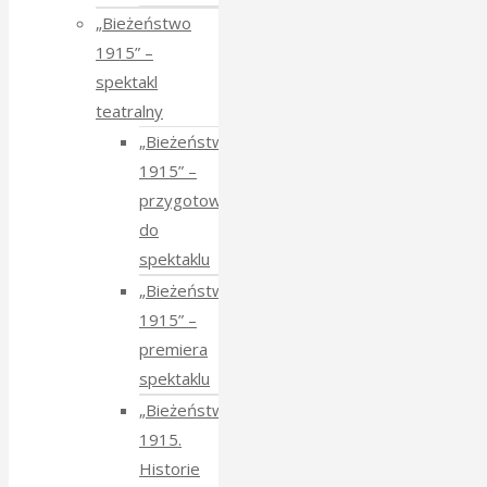
„Bieżeństwo
1915” –
spektakl
teatralny
„Bieżeństwo
1915” –
przygotowania
do
spektaklu
„Bieżeństwo
1915” –
premiera
spektaklu
„Bieżeństwo
1915.
Historie