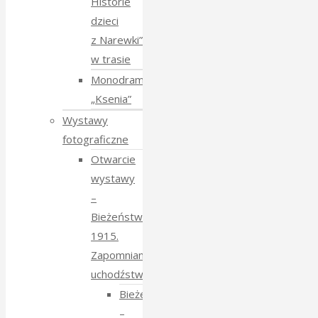
Historie
dzieci
z Narewki”
w trasie
Monodram
„Ksenia”
Wystawy
fotograficzne
Otwarcie
wystawy
–
Bieżeństwo
1915.
Zapomniane
uchodźstwo
Bieżeństwo
–