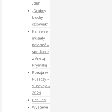
„Glif”
„Drobny
kruchy
człowiek”
Kamienie
musiały
polecieć –
spotkanie
z Anetą
Prymaką
Poezja w
Puszczy –
5. edycja –
2024
Pan Les
Wystawa