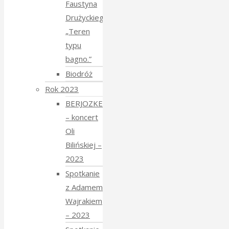
Faustyna
Drużyckiego
„Teren
typu
bagno.”
Biodróż
Rok 2023
BERJOZKELE
– koncert
Oli
Bilińskiej –
2023
Spotkanie
z Adamem
Wajrakiem
– 2023