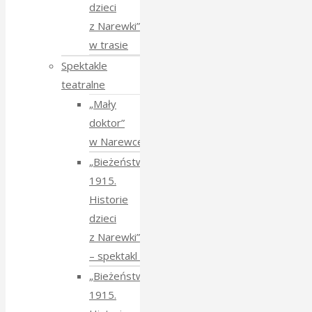
dzieci
z Narewki”
w trasie
Spektakle
teatralne
„Mały
doktor”
w Narewce
„Bieżeństwo
1915.
Historie
dzieci
z Narewki”
⁠–⁠ spektakl teatralny
„Bieżeństwo
1915.