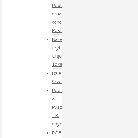
Podlasie
oraz
koncert
Postmana
Narewka
czyta
Olgę
Tokarczuk
Dzień
Szwedzki
Poezja
w
Puszczy
– 3.
edycja
RÓBMY