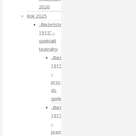
2026
Rok 2025
„Bieżeństwo
1915” –
spektakl
teatralny
„Bieżeństwo
1915”
–
przygotowania
do
spektaklu
„Bieżeństwo
1915”
–
premiera