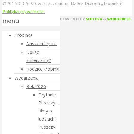
©2016-2026 Stowarzyszenie na Rzecz Dialogu „Tropinka”
Polityka prywatności
Back
POWERED BY
SEPTERA
&
WORDPRESS.
menu
to
Tropinka
Top
Nasze miejsce
Dokąd
zmierzamy?
Rodzice tropinki
Wydarzenia
Rok 2026
Czytanie
Puszczy –
filmy o
ludziach i
Puszczy