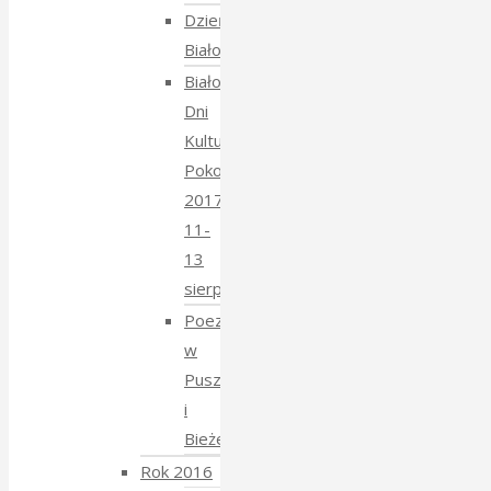
Dzień
Białoruski
Białowieskie
Dni
Kultury
Pokoju
2017
11-
13
sierpnia
Poezja
w
Puszczy
i
Bieżeństwo
Rok 2016