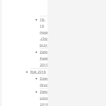
Krzysztofem
Mucharskim
18-
19
maja
„Chór
przyjechał”
Zielony
Kwiecień
2019
Rok 2018
Dzień
Gruziński
Zielony
Listopad
2018