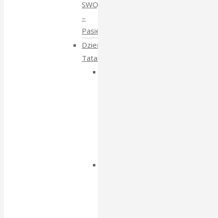
SWOJE
–
Pasieki
Dzień
Tatarski
Dzień
Tatarski
–
spotkanie
z
Igorem
Isajewem
Dzien
Tatarski
–
spotkanie
z