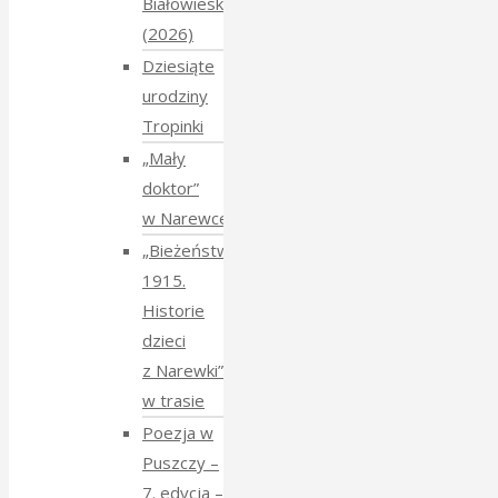
Białowieskiej
(2026)
Dziesiąte
urodziny
Tropinki
„Mały
doktor”
w Narewce
„Bieżeństwo
1915.
Historie
dzieci
z Narewki”
w trasie
Poezja w
Puszczy –
7. edycja –