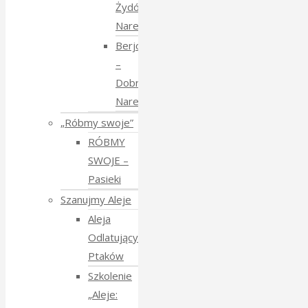
Żydów
Narewkowskich
Berjozkele
–
Dobranoc
Narewko
„Róbmy swoje”
RÓBMY
SWOJE –
Pasieki
Szanujmy Aleje
Aleja
Odlatujących
Ptaków
Szkolenie
„Aleje: