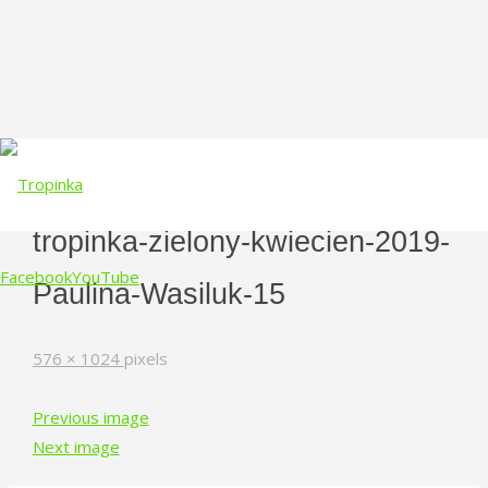
tropinka-zielony-kwiecien-2019-
Facebook
YouTube
Paulina-Wasiluk-15
Skip
Full
576 × 1024
pixels
to
size
content
Previous image
Next image