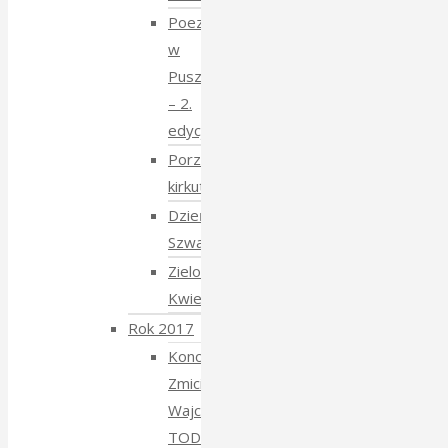
Poezja
w
Puszczy
– 2.
edycja
Porządkowanie
kirkutu
Dzień
Szwajcarski
Zielony
Kwiecień
Rok 2017
Koncert
Zmiciera
Wajciuszkiewicza
TODARA