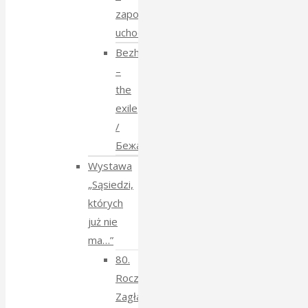
zapomniane
uchodźstwo
Bezhenstvo
–
the
exile
/
Бежанства
Wystawa
„Sąsiedzi,
których
już nie
ma…”
80.
Rocznica
Zagłady