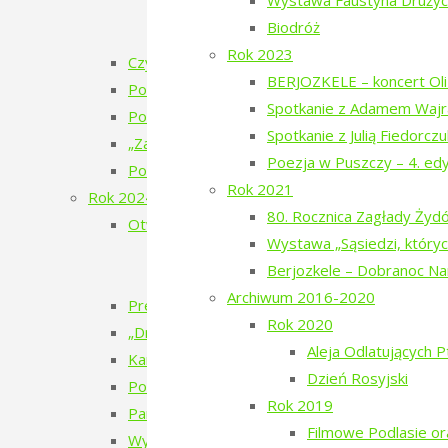
Wystawa Faustyna Drużyck
„Bieżeństwo 1915” – przygotowania do 
Biodróż
„Bieżeństwo 1915” – premiera spektakl
Rok 2023
Czytanie Puszczy – cykl filmów
BERJOZKELE – koncert Oli 
Pokaz filmu „Bieżeńcy 1915-1922” i spacer 
Spotkanie z Adamem Wajr
Poezja w Puszczy – 6. edycja – 2025
Spotkanie z Julią Fiedorcz
„Zatrzymać ulotne” – warsztaty pracy twórcze
Poezja w Puszczy – 4. ed
Pokaz filmu „Doktor” Beaty Hyży-Czołpińskiej
Rok 2021
Rok 2024
80. Rocznica Zagłady Ży
Otwarcie wystawy – Bieżeństwo 1915
Wystawa „Sąsiedzi, któryc
Bieżeństwo – zapomniane uchodźstwo
Berjozkele – Dobranoc N
Bezhenstvo – the exile / Бежанства
Archiwum 2016-2020
Premiera książki poetyckiej Julii Fiedorczuk „Glif
Rok 2020
„Drobny kruchy człowiek”
Aleja Odlatujących 
Kamienie musiały polecieć – spotkanie z Anet
Dzień Rosyjski
Poezja w Puszczy – 5. edycja – 2024
Rok 2019
Pan Les
Filmowe Podlasie o
Wystawa Faustyna Drużyckiego „Teren typu b