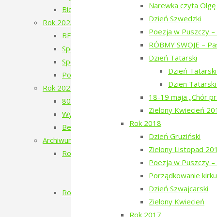
Narewka czyta Olgę
Biodróż
Dzień Szwedzki
Rok 2023
Poezja w Puszczy – 
BERJOZKELE – koncert Oli Bilińskiej – 2023
RÓBMY SWOJE – Pas
Spotkanie z Adamem Wajrakiem – 2023
Dzień Tatarski
Spotkanie z Julią Fiedorczuk – 2023
Dzień Tatarsk
Poezja w Puszczy – 4. edycja – 2023
Dzien Tatarsk
Rok 2021
18-19 maja „Chór pr
80. Rocznica Zagłady Żydów Narewkowskich
Zielony Kwiecień 20
Wystawa „Sąsiedzi, których już nie ma…”
Rok 2018
Berjozkele – Dobranoc Narewko
Dzień Gruziński
Archiwum 2016-2020
Zielony Listopad 20
Rok 2020
Poezja w Puszczy – 
Aleja Odlatujących Ptaków
Porządkowanie kirku
Dzień Rosyjski
Dzień Szwajcarski
Rok 2019
Zielony Kwiecień
Filmowe Podlasie oraz koncert Postman
Rok 2017