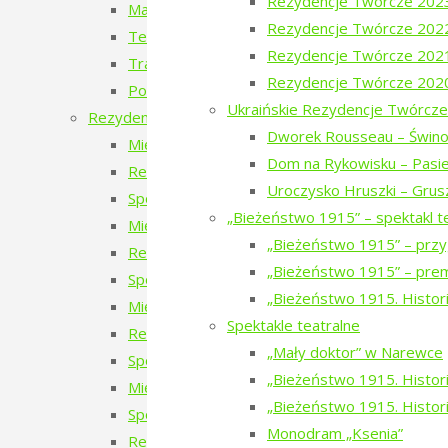
Rezydencje Twórcze 202
Mapy miejsc, których już nie ma
Rezydencje Twórcze 202
Teatr Chodzony z Narewki
Rezydencje Twórcze 202
Transport publiczny – przyszłość czy wyklucze
Rezydencje Twórcze 202
Podlaskie ławeczki. To tu jest magia Podlasia.
Ukraińskie Rezydencje Twórcze
Rezydencje twórcze
Dworek Rousseau – Świno
Międzynarodowe Rezydencje Twórcze 2026
Dom na Rykowisku – Pasie
Rezydencje Twórcze 2026
Uroczysko Hruszki – Grus
Spotkanie z uczestnikami Międzynarodowych 
„Bieżeństwo 1915” – spektakl t
Międzynarodowe Rezydencje Twórcze 2025
„Bieżeństwo 1915” – przy
Rezydencje Twórcze 2025
„Bieżeństwo 1915” – prem
Spotkanie z uczestnikami Międzynarodowych 
„Bieżeństwo 1915. Histori
Międzynarodowe Rezydencje Twórcze 2024
Spektakle teatralne
Rezydencje Twórcze 2024
„Mały doktor” w Narewce
Spotkanie z uczestnikami Międzynarodowych 
„Bieżeństwo 1915. Historie
Międzynarodowe Rezydencje Twórcze 2023
„Bieżeństwo 1915. Histori
Spotkanie z uczestnikami Międzynarodowych R
Monodram „Ksenia”
Rezydencje Twórcze 2023