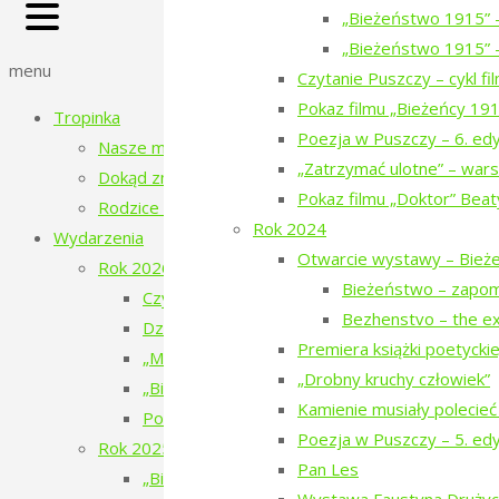
Back
„Bieżeństwo 1915” 
to
„Bieżeństwo 1915” –
Top
menu
Czytanie Puszczy – cykl f
Pokaz filmu „Bieżeńcy 19
Tropinka
Poezja w Puszczy – 6. ed
Nasze miejsce
„Zatrzymać ulotne” – wars
Dokąd zmierzamy?
Pokaz filmu „Doktor” Beat
Rodzice tropinki
Rok 2024
Wydarzenia
Otwarcie wystawy – Bież
Rok 2026
Bieżeństwo – zapo
Czytanie Puszczy – filmy o ludziach i Puszczy 
Bezhenstvo – the ex
Dziesiąte urodziny Tropinki
Premiera książki poetyckiej 
„Mały doktor” w Narewce
„Drobny kruchy człowiek”
„Bieżeństwo 1915. Historie dzieci z Narewki” 
Kamienie musiały polecieć
Poezja w Puszczy – 7. edycja – 2026
Poezja w Puszczy – 5. ed
Rok 2025
Pan Les
„Bieżeństwo 1915” – spektakl teatralny