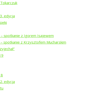
 Tokarczuk
3. edycja
ieki
i – spotkanie z Igorem Isajewem
i – spotkanie z Krzysztofem Mucharskim
zyjechał”
19
18
2. edycja
tu
a