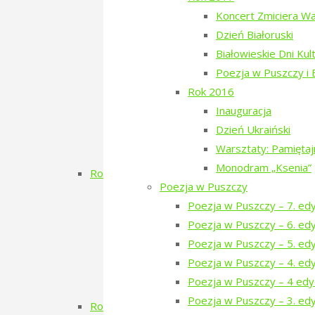
Narewka czyta Olgę Tokarczuk
Koncert Zmiciera W
Dzień Szwedzki
Dzień Białoruski
Poezja w Puszczy – 3. edycja
Białowieskie Dni Kul
RÓBMY SWOJE – Pasieki
Poezja w Puszczy i
Dzień Tatarski
Rok 2016
Dzień Tatarski – spotkanie z Igo
Inauguracja
Dzien Tatarski – spotkanie z Krz
Dzień Ukraiński
18-19 maja „Chór przyjechał”
Warsztaty: Pamięta
Zielony Kwiecień 2019
Monodram „Ksenia”
Rok 2018
Poezja w Puszczy
Dzień Gruziński
Poezja w Puszczy – 7. ed
Zielony Listopad 2018
Poezja w Puszczy – 6. ed
Poezja w Puszczy – 2. edycja
Poezja w Puszczy – 5. ed
Porządkowanie kirkutu
Poezja w Puszczy – 4. ed
Dzień Szwajcarski
Poezja w Puszczy – 4 edy
Zielony Kwiecień
Poezja w Puszczy – 3. edy
Rok 2017