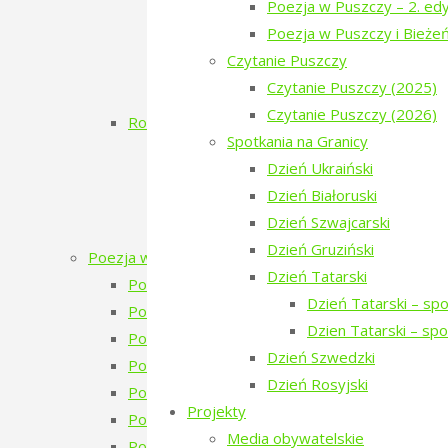
Poezja w Puszczy – 2. edy
Koncert Zmiciera Wajciuszkiewicza TO
Poezja w Puszczy i Bieże
Dzień Białoruski
Czytanie Puszczy
Białowieskie Dni Kultury Pokoju 2017 11
Czytanie Puszczy (2025)
Poezja w Puszczy i Bieżeństwo
Czytanie Puszczy (2026)
Rok 2016
Spotkania na Granicy
Inauguracja
Dzień Ukraiński
Dzień Ukraiński
Dzień Białoruski
Warsztaty: Pamiętajmy o ogrodach
Dzień Szwajcarski
Monodram „Ksenia”
Dzień Gruziński
Poezja w Puszczy
Dzień Tatarski
Poezja w Puszczy – 7. edycja – 2026
Dzień Tatarski – sp
Poezja w Puszczy – 6. edycja – 2025
Dzien Tatarski – sp
Poezja w Puszczy – 5. edycja – 2024
Dzień Szwedzki
Poezja w Puszczy – 4. edycja – 2023
Dzień Rosyjski
Poezja w Puszczy – 4 edycja 2023 – zapowie
Projekty
Poezja w Puszczy – 3. edycja
Media obywatelskie
Poezja w Puszczy – 2. edycja