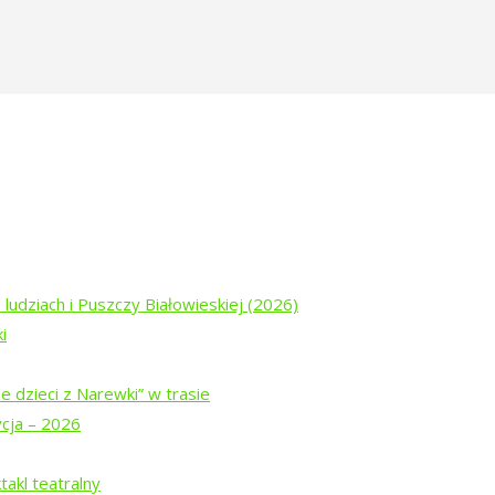
 ludziach i Puszczy Białowieskiej (2026)
i
e dzieci z Narewki” w trasie
ycja – 2026
ogu „Tropinka”
akl teatralny