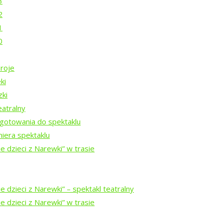
3
2
1
nie?
0
roje
ki
zki
Rezydencji Twórczych 2026
eatralny
gotowania do spektaklu
iera spektaklu
Rezydencji Twórczych 2025
e dzieci z Narewki” w trasie
Rezydencji Twórczych 2024
 dzieci z Narewki” ⁠–⁠ spektakl teatralny
e dzieci z Narewki” w trasie
ezydencji Twórczych w Puszczy Białowieskiej 2023