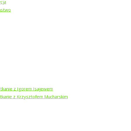
cja
DARA
ństwo
-13 sierpnia
otkanie z Igorem Isajewem
otkanie z Krzysztofem Mucharskim
dź