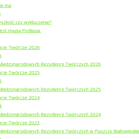
nie ma
i
yszłość czy wykluczenie?
jest magia Podlasia.
cje Twórcze 2026
6
i Międzynarodowych Rezydencji Twórczych 2026
cje Twórcze 2025
5
i Międzynarodowych Rezydencji Twórczych 2025
ajewem
cje Twórcze 2024
em Mucharskim
4
i Międzynarodowych Rezydencji Twórczych 2024
cje Twórcze 2023
 Międzynarodowych Rezydencji Twórczych w Puszczy Białowieski