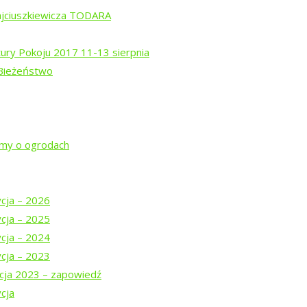
ajciuszkiewicza TODARA
tury Pokoju 2017 11-13 sierpnia
 Bieżeństwo
rem Isajewem
ysztofem Mucharskim
jmy o ogrodach
ycja – 2026
ycja – 2025
ycja – 2024
ycja – 2023
cja 2023 – zapowiedź
cja