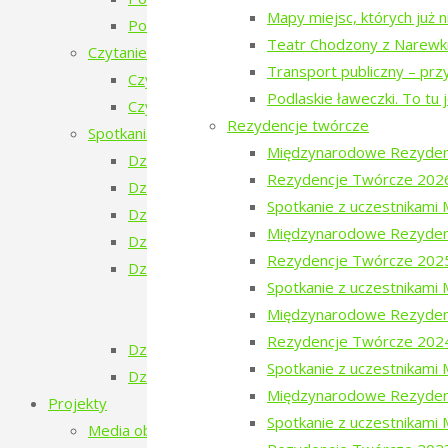
Mapy miejsc, których już 
Poezja w Puszczy i Bieżeństwo
Teatr Chodzony z Narewk
Czytanie Puszczy
Transport publiczny – prz
Czytanie Puszczy (2025)
Podlaskie ławeczki. To tu 
Czytanie Puszczy (2026)
Rezydencje twórcze
Spotkania na Granicy
Międzynarodowe Rezyden
Dzień Ukraiński
Rezydencje Twórcze 202
Dzień Białoruski
Spotkanie z uczestnikam
Dzień Szwajcarski
Międzynarodowe Rezyden
Dzień Gruziński
Rezydencje Twórcze 202
Dzień Tatarski
Spotkanie z uczestnikam
Dzień Tatarski – spotkanie z Igorem Is
Międzynarodowe Rezyden
Dzien Tatarski – spotkanie z Krzysztof
Rezydencje Twórcze 202
Dzień Szwedzki
Spotkanie z uczestnikam
Dzień Rosyjski
Międzynarodowe Rezyden
Projekty
Spotkanie z uczestnikami
Media obywatelskie