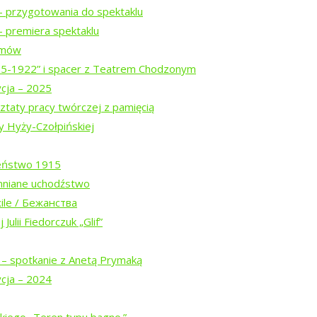
– przygotowania do spektaklu
 premiera spektaklu
ilmów
15-1922” i spacer z Teatrem Chodzonym
ycja – 2025
ztaty pracy twórczej z pamięcią
y Hyży-Czołpińskiej
eństwo 1915
mniane uchodźstwo
Białowieskiej (2026)
ile / Бежанства
Julii Fiedorczuk „Glif”
w trasie
 – spotkanie z Anetą Prymaką
ycja – 2024