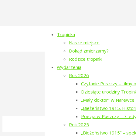
Tropinka
Nasze miejsce
Dokąd zmierzamy?
Full
1024 × 680
pixels
Rodzice tropinki
size
Wydarzenia
…honorowego Członka
Rok 2026
Czytanie Puszczy – filmy o
Previous image
Dziesiąte urodziny Tropink
Next image
„Mały doktor” w Narewce
„Bieżeństwo 1915. Histori
Poezja w Puszczy – 7. ed
©2016-2026 Stowarzyszenie na Rzecz Dial
Rok 2025
Polityka prywatności
„Bieżeństwo 1915” – spekt