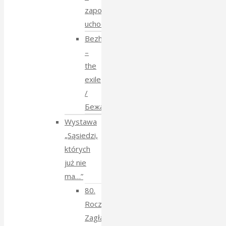
zapomniane
uchodźstwo
Bezhenstvo
–
the
exile
/
Бежанства
Wystawa
„Sąsiedzi,
których
już nie
ma…”
80.
Rocznica
Zagłady