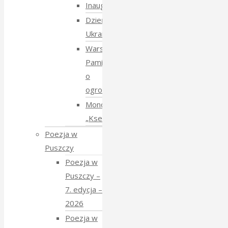
Inauguracja
Dzień
Ukraiński
Warsztaty:
Pamiętajmy
o
ogrodach
Monodram
„Ksenia”
Poezja w
Puszczy
Poezja w
Puszczy –
7. edycja –
2026
Poezja w