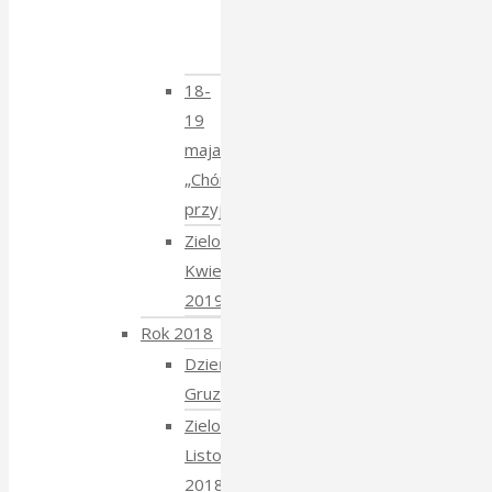
Krzysztofem
Mucharskim
18-
19
maja
„Chór
przyjechał”
Zielony
Kwiecień
2019
Rok 2018
Dzień
Gruziński
Zielony
Listopad
2018