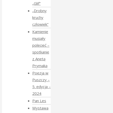
„Glif”
„Drobny
kruchy
człowiek”
Kamienie
musiały
polecieć –
spotkanie
z Anetą
Prymaką
Poezja w
Puszczy –
5. edycja –
2024
Pan Les
Wystawa