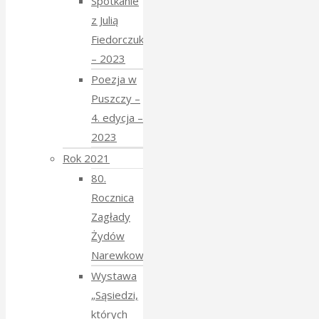
Spotkanie
z Julią
Fiedorczuk
– 2023
Poezja w
Puszczy –
4. edycja –
2023
Rok 2021
80.
Rocznica
Zagłady
Żydów
Narewkowskich
Wystawa
„Sąsiedzi,
których