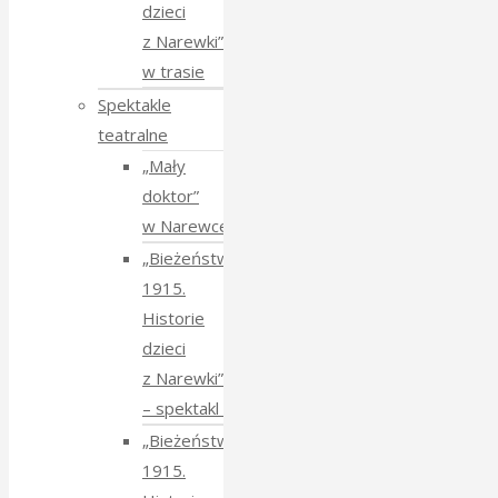
dzieci
z Narewki”
w trasie
Spektakle
teatralne
„Mały
doktor”
w Narewce
„Bieżeństwo
1915.
Historie
dzieci
z Narewki”
⁠–⁠ spektakl teatralny
„Bieżeństwo
1915.