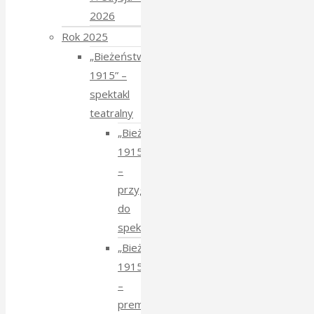
2026
Rok 2025
„Bieżeństwo
1915” –
spektakl
teatralny
„Bieżeństwo
1915”
–
przygotowania
do
spektaklu
„Bieżeństwo
1915”
–
premiera