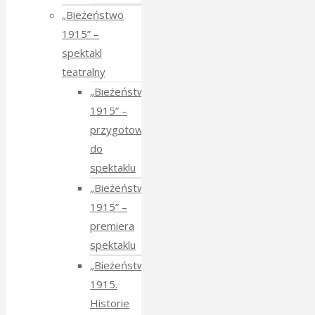
„Bieżeństwo
1915” –
spektakl
teatralny
„Bieżeństwo
1915” –
przygotowania
do
spektaklu
„Bieżeństwo
1915” –
premiera
spektaklu
„Bieżeństwo
1915.
Historie