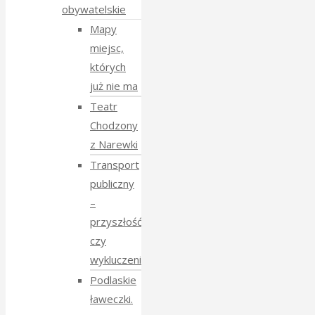
obywatelskie
Mapy
miejsc,
których
już nie ma
Teatr
Chodzony
z Narewki
Transport
publiczny
–
przyszłość
czy
wykluczenie?
Podlaskie
ławeczki.