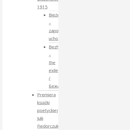
1915
Bieżeństwo
–
zapomniane
uchodźstwo
Bezhenstvo
–
the
exile
/
Бежанства
Premiera
książki
poetyckiej
Julii
Fiedorczuk