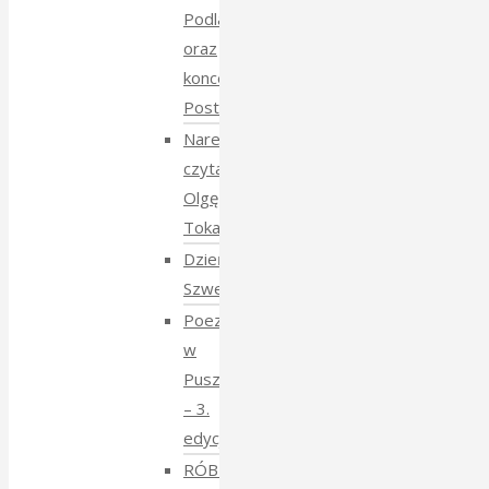
Podlasie
oraz
koncert
Postmana
Narewka
czyta
Olgę
Tokarczuk
Dzień
Szwedzki
Poezja
w
Puszczy
– 3.
edycja
RÓBMY