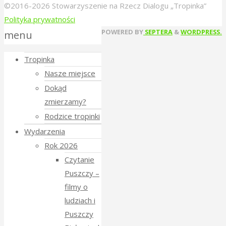
©2016-2026 Stowarzyszenie na Rzecz Dialogu „Tropinka”
Polityka prywatności
Back
POWERED BY
SEPTERA
&
WORDPRESS.
menu
to
Tropinka
Top
Nasze miejsce
Dokąd
zmierzamy?
Rodzice tropinki
Wydarzenia
Rok 2026
Czytanie
Puszczy –
filmy o
ludziach i
Puszczy