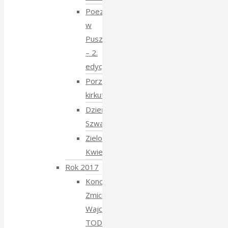
Poezja
w
Puszczy
– 2.
edycja
Porządkowanie
kirkutu
Dzień
Szwajcarski
Zielony
Kwiecień
Rok 2017
Koncert
Zmiciera
Wajciuszkiewicza
TODARA