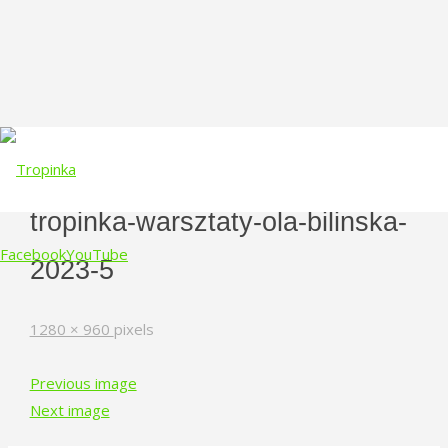
tropinka-warsztaty-ola-bilinska-
Facebook
YouTube
2023-5
Skip
Full
1280 × 960
pixels
to
size
content
Previous image
Next image