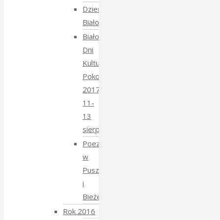
Dzień
Białoruski
Białowieskie
Dni
Kultury
Pokoju
2017
11-
13
sierpnia
Poezja
w
Puszczy
i
Bieżeństwo
Rok 2016