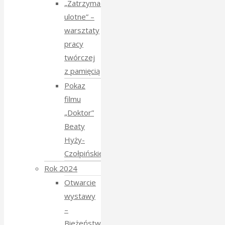
„Zatrzymać
ulotne” –
warsztaty
pracy
twórczej
z pamięcią
Pokaz
filmu
„Doktor”
Beaty
Hyży-
Czołpińskiej
Rok 2024
Otwarcie
wystawy
–
Bieżeństwo