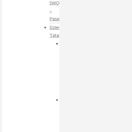
SWOJE
–
Pasieki
Dzień
Tatarski
Dzień
Tatarski
–
spotkanie
z
Igorem
Isajewem
Dzien
Tatarski
–
spotkanie
z