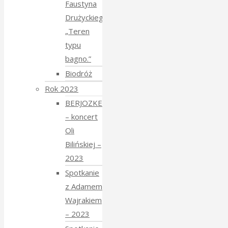
Faustyna
Drużyckiego
„Teren
typu
bagno.”
Biodróż
Rok 2023
BERJOZKELE
– koncert
Oli
Bilińskiej –
2023
Spotkanie
z Adamem
Wajrakiem
– 2023