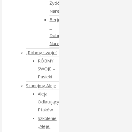
Żydów
Narewkowskich
Berjozkele
–
Dobranoc
Narewko
„Róbmy swoje”
RÓBMY
SWOJE –
Pasieki
Szanujmy Aleje
Aleja
Odlatujących
Ptaków
Szkolenie
„Aleje: