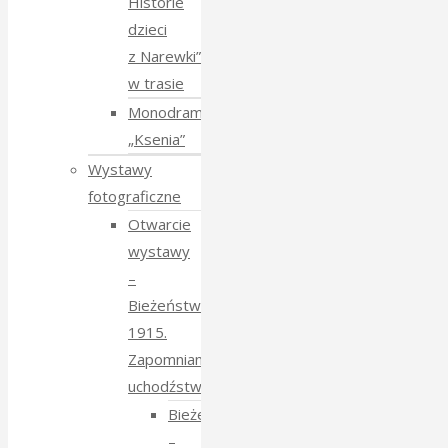
Historie
dzieci
z Narewki”
w trasie
Monodram
„Ksenia”
Wystawy
fotograficzne
Otwarcie
wystawy
–
Bieżeństwo
1915.
Zapomniane
uchodźstwo
Bieżeństwo
–